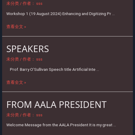
未分类
/ 作者：
sss
Workshop 1 (19 August 2024) Enhancing and Digitizing Pr …
查看全文 »
SPEAKERS
SPEAKERS
未分类
/ 作者：
sss
Prof. Barry O’Sullivan Speech title Artificial Inte …
查看全文 »
FROM AALA PRESIDENT
FROM
AALA
PRESIDENT
未分类
/ 作者：
sss
Welcome Message from the AALA President It is my great …