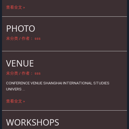
查看全文 »
PHOTO
未分类
/ 作者：
sss
VENUE
VENUE
未分类
/ 作者：
sss
CONFERENCE VENUE SHANGHAI INTERNATIONAL STUDIES
UNIVERS …
查看全文 »
WORKSHOPS
WORKSHOPS