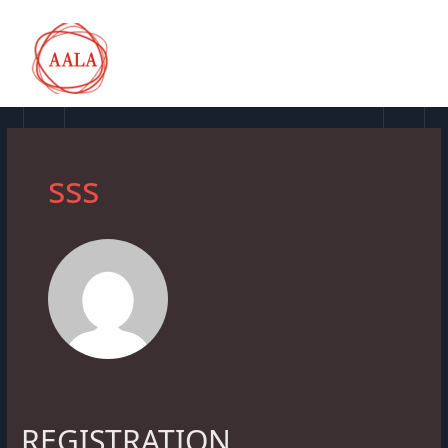
跳
MAI
至
内
MEN
容
sss
REGISTRATION
REGISTRATION