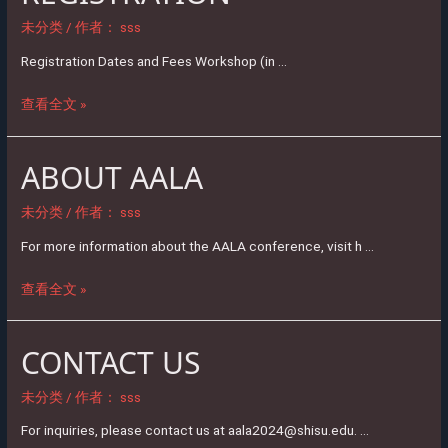
未分类
/ 作者：
sss
Registration Dates and Fees Workshop (in …
查看全文 »
ABOUT AALA
ABOUT
AALA
未分类
/ 作者：
sss
For more information about the AALA conference, visit h …
查看全文 »
CONTACT US
CONTACT
US
未分类
/ 作者：
sss
For inquiries, please contact us at aala2024@shisu.edu. …